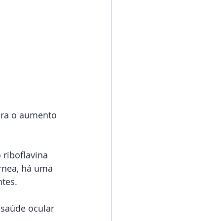
ara o aumento 
 riboflavina  
órnea, há uma 
tes.
 saúde ocular 