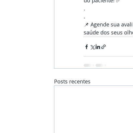
do paciente! ✅
.
.
📌 Agende sua aval
saúde dos seus olh
Posts recentes