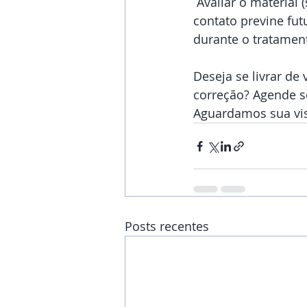
 Avaliar o material (sendo gelatinoso ou rígido), a curvatura e o grau da lente de 
contato previne fut
durante o tratament
Deseja se livrar de
correção? Agende s
Aguardamos sua visi
Posts recentes