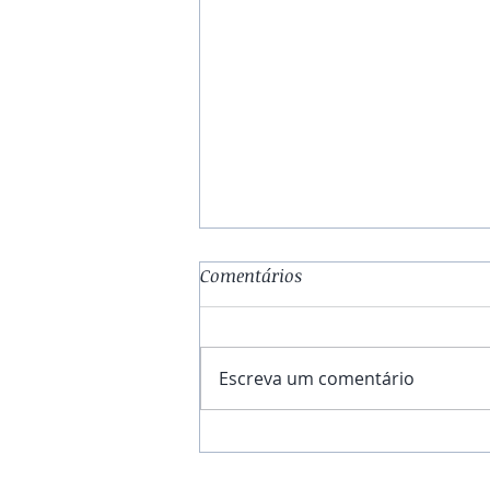
Comentários
Escreva um comentário
TRIQUÍASE: VOCÊ SABE O QUE
É?